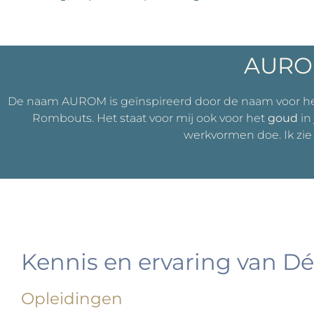
AUROM
De naam AUROM is geïnspireerd door de naam voor h
Rombouts. Het staat voor mij ook voor het
goud
in
werkvormen doe. Ik zie 
Kennis en ervaring van Dé
Opleidingen