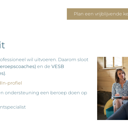
Plan een vrijblijvende 
it
rofessioneel wil uitvoeren. Daarom sloot
eroepscoaches)
en de
VESB
es)
.
In-profiel
sie en ondersteuning een beroep doen op
tspecialist