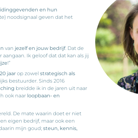
eidinggevenden en hun
e) noodsignaal geven dat het
en
van
jezelf en jouw bedrijf
. Dat de
aangaan. Ik geloof dat dat kan als jij
jze
!”
20 jaar
op zowel
strategisch als
ijks bestuurder. Sinds 2016
aching
breidde ik in de jaren uit naar
ch ook naar
loopbaan- en
ereld. De mate waarin doet er niet
Een eigen bedrijf, maar ook een
 daarin mijn goud;
steun, kennis,