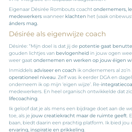
Eigenaar Désirée Rombouts coacht
ondernemers, l
medewerkers
wanneer
klachten
het (vaak onbewust
ánders mag.
Désirée als eigenwijze coach
Désirée: “Mijn doel is dat jij de
potentie gaat benutt
gouden lichtjes van
bevlogenheid
in jouw ogen weer 
weer gaat
ondernemen en werken op jouw éigen wi
Inmiddels
adviseer en coach
ik ondernemers al zo’n
operationeel niveau
. Zelf was ik eerder DGA en dagel
onderneem ik op mijn ‘eigen wijze’. Re-
integratieco
medewerkers. En heel organisch ontwikkelde dat zi
lifecoaching
.
Ik geloof dat je als mens een bijdrage doet aan de w
toe, als je
jouw creatiekracht maar de ruimte geeft
. 
baan, biedt daarin een prachtig platform. Ik bied jou
ervaring, inspiratie en prikkeling
.