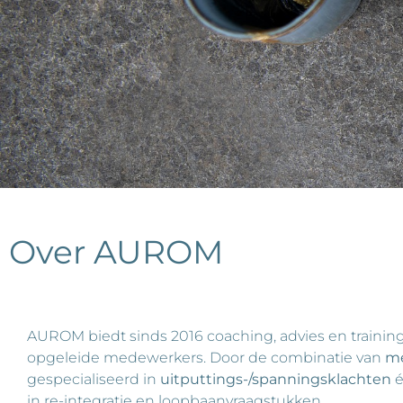
Over AUROM
AUROM biedt sinds 2016 coaching, advies en traini
opgeleide medewerkers. Door de combinatie van
me
gespecialiseerd in
uitputtings-/spanningsklachten
in re-integratie en loopbaanvraagstukken.