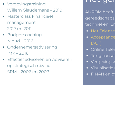
Vergevingstraining
Willem Glaudemans – 2019
AUROM heeft i
Masterclass Financieel
gereedschapsk
management
technieken. Enk
2017 en 2011
Het Talent
Budgetcoaching
Acceptanc
Nibud – 2016
(ACT)
Ondernemersadvisering
Online Tal
IMK – 2016
Jungiaanse 
Effectief adviseren en Adviseren
Vergeving
op strategisch niveau
Visualisatie
SRM – 2006 en 2007
FINAN en ov
en?
Désirée beter ler