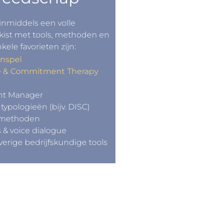
nmiddels een volle
ist met tools, methoden en
ele favorieten zijn:
enspel
e & Commitment Therapy
ent Manager
typologieën (bijv. DISC)
smethoden
s & voice dialogue
erige bedrijfskundige tools
en kennen?