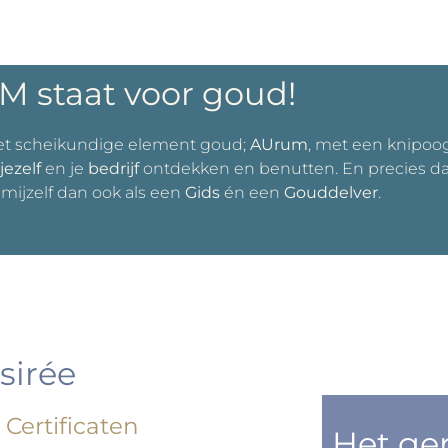
 staat voor goud!
et scheikundige element goud;
AUrum
, met een knipoo
jezelf
en je
bedrijf
ontdekken en benutten. En precies dat i
mijzelf dan ook als een
Gids
én een
Gouddelver
.
sirée
Certificaten
Het ge