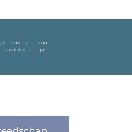
g naar mijn achternaam
s wat ik in ál mijn
reedschap