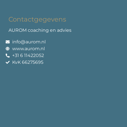
Contactgegevens
AUROM coaching en advies
info@aurom.nl
www.aurom.nl
+31 6 11422052
KvK 66275695