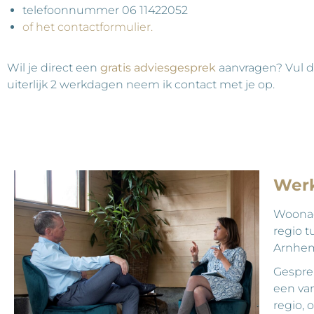
telefoonnummer 06 11422052
of het contactformulier.
Wil je direct een
gratis
adviesgesprek
aanvragen? Vul 
uiterlijk 2 werkdagen neem ik contact met je op.
Wer
Woonac
regio 
Arnhem
Gespre
een van
regio, 