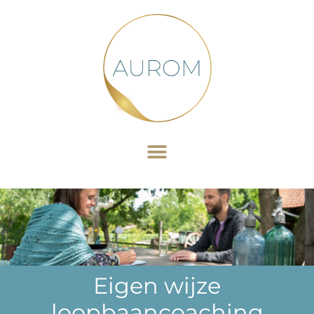
Eigen wijze
loopbaancoaching